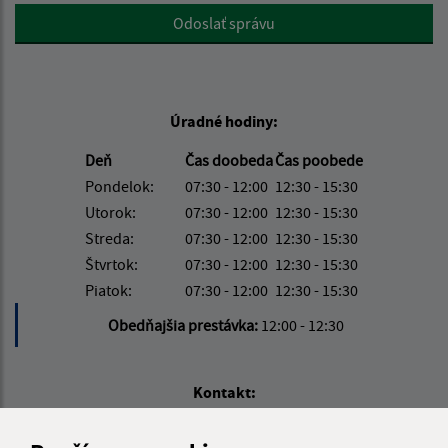
Google reCaptcha Response
Odoslať správu
Úradné hodiny:
Deň
Čas doobeda
Čas poobede
Pondelok:
07:30 - 12:00
12:30 - 15:30
Utorok:
07:30 - 12:00
12:30 - 15:30
Streda:
07:30 - 12:00
12:30 - 15:30
Štvrtok:
07:30 - 12:00
12:30 - 15:30
Piatok:
07:30 - 12:00
12:30 - 15:30
Obedňajšia prestávka:
12:00 - 12:30
Kontakt:
Obecný úrad Havaj