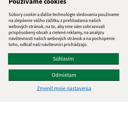
Používame cookies
Havaj 13
09023 Havaj
Súbory cookie a ďalšie technológie sledovania používame
info@obechavaj.sk
na zlepšenie vášho zážitku z prehliadania našich
webových stránok, na to, aby sme vám zobrazovali
+421 54 74 952 01
prispôsobený obsah a cielené reklamy, na analýzu
návštevnosti našich webových stránok a na pochopenie
IČO: 00330469
toho, odkiaľ naši návštevníci prichádzajú.
Súhlasím
Odmietam
Zmeniť moje nastavenia