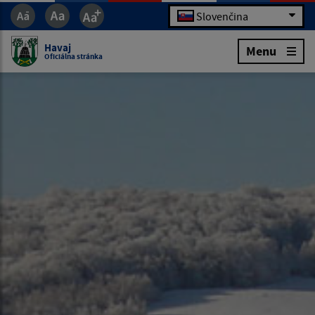
Slovenčina
Havaj
Menu
Oficiálna stránka