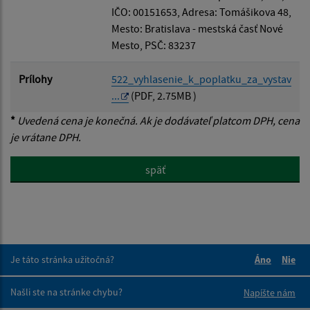
IČO: 00151653, Adresa: Tomášikova 48,
Mesto: Bratislava - mestská časť Nové
Mesto, PSČ: 83237
Prílohy
522_vyhlasenie_k_poplatku_za_vystav
...
(PDF, 2.75MB )
*
Uvedená cena je konečná. Ak je dodávateľ platcom DPH, cena
je vrátane DPH.
späť
Je táto stránka užitočná?
Áno
Nie
Boli tieto 
Boli 
Našli ste na stránke chybu?
Napíšte nám