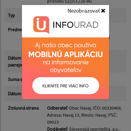
prísľubu 522/CC/26-BG
Nezobrazovať
Suma od:
Typ
Hlavná zmluva
Predmet
Žiadosť o vystavenie záväzného
Suma do:
prísľubu na vystavenie bankovej
záruky
Typ:
Dátum
27.05.2026
zverejnenia
Suma s DPH*
150.00 €
Filtrovať
Reset
Dátum uzavretia
27.05.2026
Zmluvná strana
Odberateľ
: Obec Havaj, IČO: 00330469,
Adresa: Havaj 13, Mesto: Havaj, PSČ:
09023
Dodávateľ
: Slovenská sporiteľňa, a.s.,