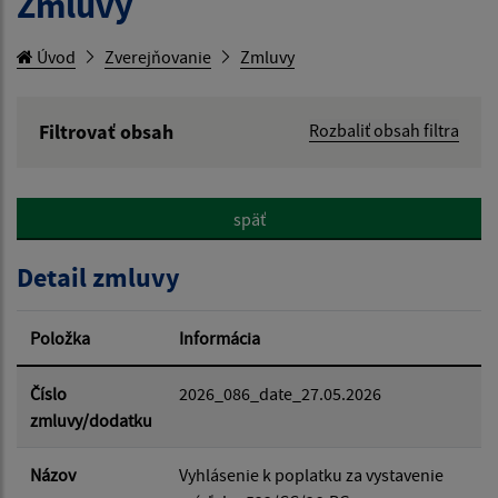
Zmluvy
Úvod
Zverejňovanie
Zmluvy
Filtrovať obsah
Rozbaliť obsah filtra
Hľadaný výraz:
späť
Hľadať v:
Detail zmluvy
Typ dátumu:
Položka
Informácia
Dátum od:
Číslo
2026_086_date_27.05.2026
zmluvy/dodatku
Dátum do:
Názov
Vyhlásenie k poplatku za vystavenie