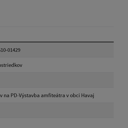
Dátum do:
Typ:
610-01429
Reset
ostriedkov
v na PD-Výstavba amfiteátra v obci Havaj