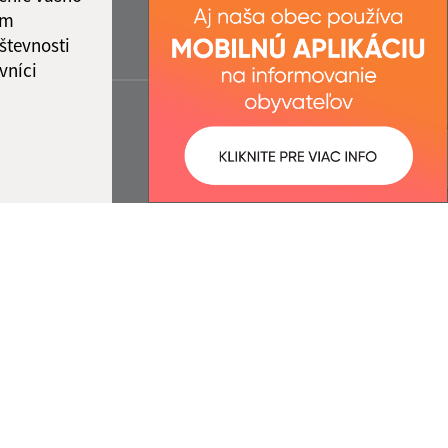
ám
števnosti
vníci
ované:
Správca obsahu: