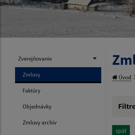
Zm
Zverejňovanie
Zmluvy
Úvod
Faktúry
Filtr
Objednávky
Hľadan
Zmluvy archív
späť