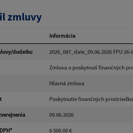
tumu:
Dátum od:
il zmluvy
od:
Suma do:
Informácia
mluvy/dodatku
2026_087_date_09.06.2026 FPU 26-
ovať
Zmluva o poskytnutí finančných pr
Hlavná zmluva
t
Poskytnutie finančných prostriedko
verejnenia
09.06.2026
 DPH*
6 500.00 €