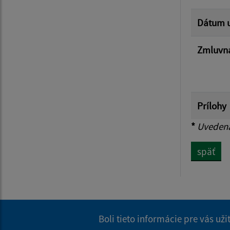
Dátum u
Zmluvná
Prílohy
*
Uvedená 
späť
Boli tieto informácie pre vás už