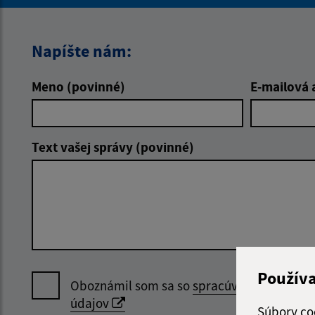
Napíšte nám:
Meno (povinné)
E-mailová 
Text vašej správy (povinné)
Použív
Oboznámil som sa so
spracúvaním osobný
údajov
Súbory co