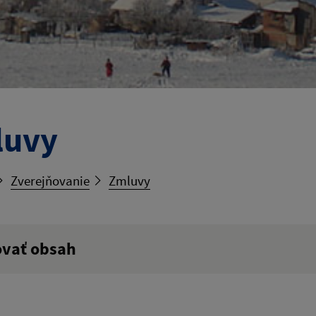
luvy
Zverejňovanie
Zmluvy
ovať obsah
ý výraz: