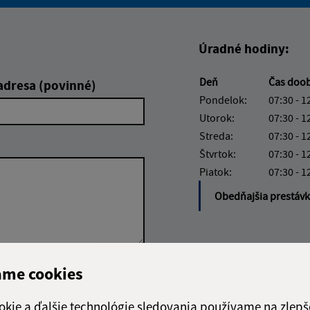
Boli tieto informácie pre 
Boli tieto informáci
Úradné hodiny:
Deň
Čas doo
adresa (povinné)
Pondelok:
07:30 - 1
Utorok:
07:30 - 1
Streda:
07:30 - 1
Štvrtok:
07:30 - 1
Piatok:
07:30 - 1
Obedňajšia prestáv
ame cookies
Google reCaptcha Response
Odoslať
ch
správu
okie a ďalšie technológie sledovania používame na zlepš