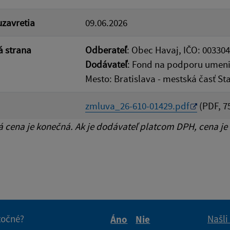
zavretia
09.06.2026
 strana
Odberateľ
: Obec Havaj, IČO: 003304
Dodávateľ
: Fond na podporu umenia
Mesto: Bratislava - mestská časť St
zmluva_26-610-01429.pdf
(PDF, 7
cena je konečná. Ak je dodávateľ platcom DPH, cena je
itočné?
Našli
Áno
Nie