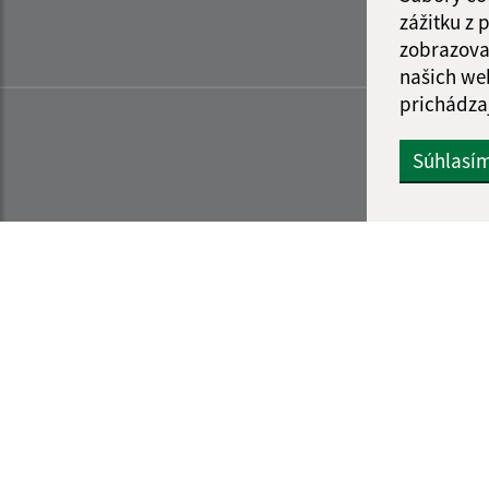
zážitku z
zobrazova
našich we
prichádza
Súhlasí
Informácie o stránke:
Navigácia: