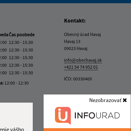
vás užitočné?
e pre vás užitočné?
Kontakt:
Obecný úrad Havaj
beda
Čas poobede
Havaj 13
2:00
12:30 - 15:30
09023 Havaj
2:00
12:30 - 15:30
2:00
12:30 - 15:30
info@obechavaj.sk
2:00
12:30 - 15:30
+421 54 74 952 01
2:00
12:30 - 15:30
IČO: 00330469
ka:
12:00 - 12:30
Nezobrazovať
enie vášho