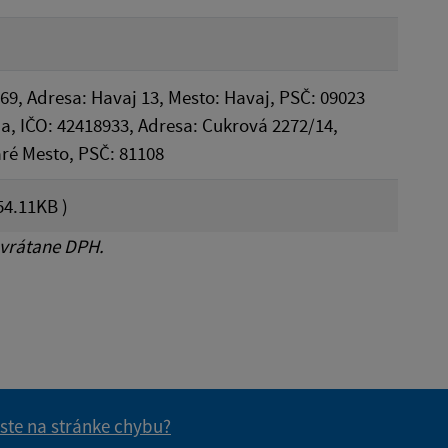
69, Adresa: Havaj 13, Mesto: Havaj, PSČ: 09023
, IČO: 42418933, Adresa: Cukrová 2272/14,
aré Mesto, PSČ: 81108
54.11KB )
 vrátane DPH.
 ste na stránke chybu?