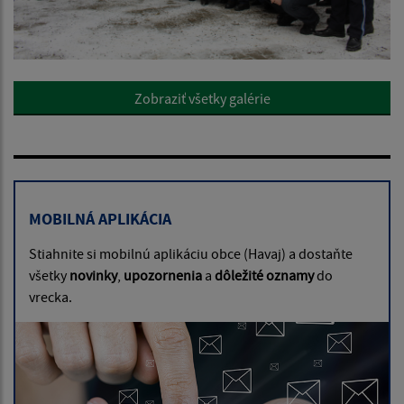
Zobraziť všetky galérie
MOBILNÁ APLIKÁCIA
Stiahnite si mobilnú aplikáciu obce (Havaj) a dostaňte
všetky
novinky
,
upozornenia
a
dôležité oznamy
do
vrecka.