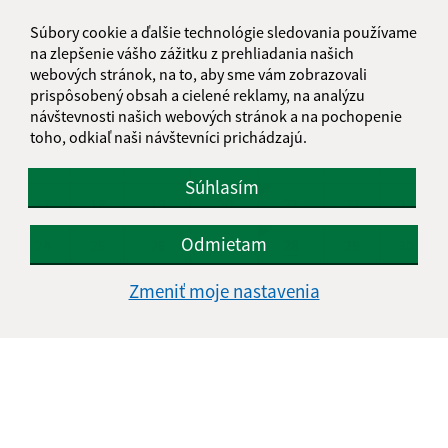
Súbory cookie a ďalšie technológie sledovania používame
PO
UT
ST
ŠT
PI
SO
NE
na zlepšenie vášho zážitku z prehliadania našich
webových stránok, na to, aby sme vám zobrazovali
01
02
prispôsobený obsah a cielené reklamy, na analýzu
návštevnosti našich webových stránok a na pochopenie
03
04
05
06
07
08
09
toho, odkiaľ naši návštevníci prichádzajú.
10
11
12
13
14
15
16
Súhlasím
17
18
19
20
21
22
23
Odmietam
24
25
26
27
28
29
30
31
Zmeniť moje nastavenia
Sobota, 8. august 2026
Meniny má Oskár
POČASIE