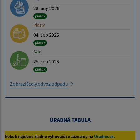
28. aug 2026
piatok
Plasty
04. sep 2026
piatok
Sklo
25. sep 2026
piatok
Zobraziť celý odvoz odpadu
ÚRADNÁ TABUĽA
Neboli nájdené žiadne vyhovujúce záznamy na
Úradne.sk.