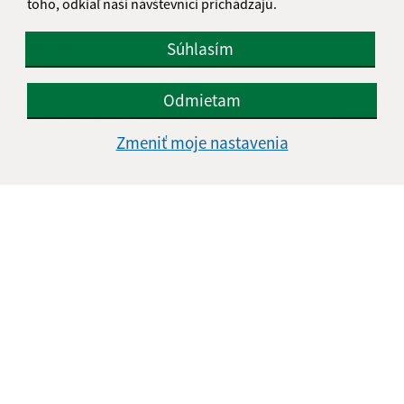
toho, odkiaľ naši návštevníci prichádzajú.
Napíšte nám:
Meno (povinné)
Súhlasím
Odmietam
E-mailová adresa (povinné)
Zmeniť moje nastavenia
Text vašej správy (povinné)
Oboznámil som sa so
spracúvaním osobných
údajov
Google reCaptcha Response