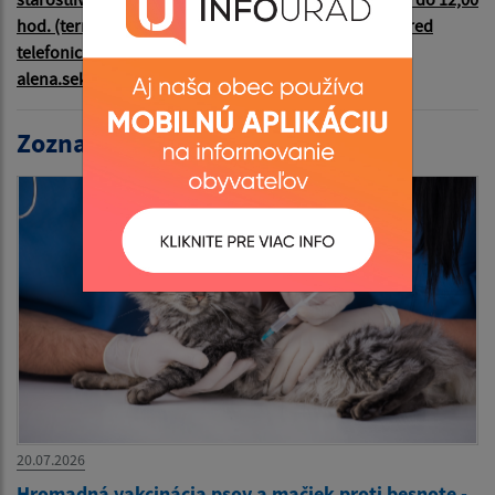
hod. (termín konzultácie odporúčame dohodnúť vopred
telefonicky - 051/7082219 alebo e-mailom
alena.sekerakova@minv.sk)
Zoznam aktualít:
20.07.2026
Hromadná vakcinácia psov a mačiek proti besnote -