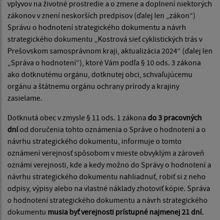
vplyvov na životné prostredie a o zmene a doplnení niektorých
zákonov v znení neskorších predpisov (ďalej len „zákon“)
Správu o hodnotení strategického dokumentu a návrh
strategického dokumentu „Kostrová sieť cyklistických trás v
Prešovskom samosprávnom kraji, aktualizácia 2024“ (ďalej len
„Správa o hodnotení“), ktoré Vám podľa § 10 ods. 3 zákona
ako dotknutému orgánu, dotknutej obci, schvaľujúcemu
orgánu a štátnemu orgánu ochrany prírody a krajiny
zasielame.
Dotknutá obec v zmysle § 11 ods. 1 zákona
do 3 pracovných
dní
od doručenia tohto oznámenia o Správe o hodnotení a o
návrhu strategického dokumentu, informuje o tomto
oznámení verejnosť spôsobom v mieste obvyklým a zároveň
oznámi verejnosti, kde a kedy možno do Správy o hodnotení a
návrhu strategického dokumentu nahliadnuť, robiť si z neho
odpisy, výpisy alebo na vlastné náklady zhotoviť kópie. Správa
o hodnotení strategického dokumentu a návrh strategického
dokumentu
musia byť verejnosti prístupné najmenej 21 dní
.