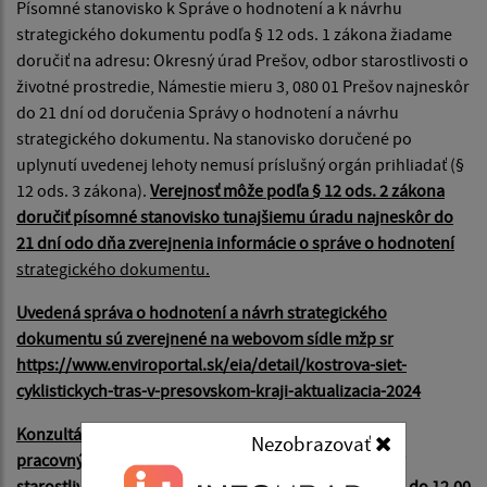
Písomné stanovisko k Správe o hodnotení a k návrhu
strategického dokumentu podľa § 12 ods. 1 zákona žiadame
doručiť na adresu: Okresný úrad Prešov, odbor starostlivosti o
životné prostredie, Námestie mieru 3, 080 01 Prešov najneskôr
do 21 dní od doručenia Správy o hodnotení a návrhu
strategického dokumentu. Na stanovisko doručené po
uplynutí uvedenej lehoty nemusí príslušný orgán prihliadať (§
12 ods. 3 zákona).
Verejnosť môže podľa § 12 ods. 2 zákona
doručiť písomné stanovisko tunajšiemu úradu najneskôr do
21 dní odo dňa zverejnenia informácie o správe o hodnotení
strategického dokumentu.
Uvedená správa o hodnotení a návrh strategického
dokumentu sú zverejnené na webovom sídle mžp sr
https://www.enviroportal.sk/eia/detail/kostrova-siet-
cyklistickych-tras-v-presovskom-kraji-aktualizacia-2024
Konzultácie podľa § 63 zákona je možné uskutočniť v
Nezobrazovať
pracovných dňoch na Okresnom úrade Prešov, odbor
starostlivosti o životné prostredie, v čase od 8,00 hod. do 12,00