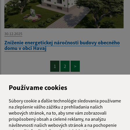
30.12.2025
Zníženie energetickej náročnosti budovy obecného
domu v obci Havaj
1
2
>
Používame cookies
Súbory cookie a ďalšie technológie sledovania používame
Je táto stránka užitočná?
Áno
Nie
na zlepšenie vášho zážitku z prehliadania našich
Boli tieto 
Boli 
webových stránok, na to, aby sme vám zobrazovali
Našli ste na stránke chybu?
Napíšte nám
prispôsobený obsah a cielené reklamy, na analýzu
návštevnosti našich webových stránok a na pochopenie